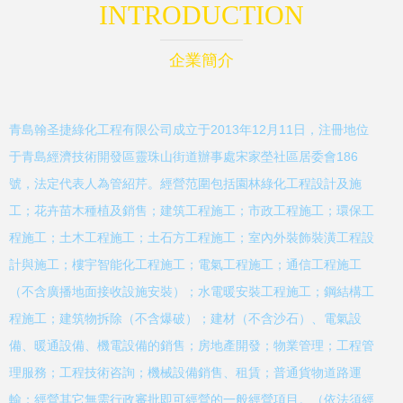
INTRODUCTION
企業簡介
青島翰圣捷綠化工程有限公司成立于2013年12月11日，注冊地位
于青島經濟技術開發區靈珠山街道辦事處宋家塋社區居委會186
號，法定代表人為管紹芹。經營范圍包括園林綠化工程設計及施
工；花卉苗木種植及銷售；建筑工程施工；市政工程施工；環保工
程施工；土木工程施工；土石方工程施工；室內外裝飾裝潢工程設
計與施工；樓宇智能化工程施工；電氣工程施工；通信工程施工
（不含廣播地面接收設施安裝）；水電暖安裝工程施工；鋼結構工
程施工；建筑物拆除（不含爆破）；建材（不含沙石）、電氣設
備、暖通設備、機電設備的銷售；房地產開發；物業管理；工程管
理服務；工程技術咨詢；機械設備銷售、租賃；普通貨物道路運
輸；經營其它無需行政審批即可經營的一般經營項目。（依法須經