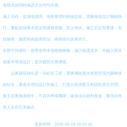
免積水的同時保證水分均勻供應。
施工流程：從場地清理、地形整理到植物定植，需嚴格按設計圖紙執
行。重點加強喬木固定與護根措施，防止倒伏。施工后定期養護，包
括修剪、施肥和病蟲害防治，確保綠化效果持久。
生態可持續性：倡導使用本地植物物種，減少維護成本，并融入雨水
收集等環保設計，提升庭院生態價值。
山東庭院綠化是一項綜合工程，需將傳統風水智慧與現代園林技
術結合，通過合理的設計與施工，打造出既美觀又和諧的居住空間。
業主在實施過程中，可咨詢專業團隊，確保項目順利推進，實現自然
與人文的完美融合。
更新時間：2026-06-18 20:02:02