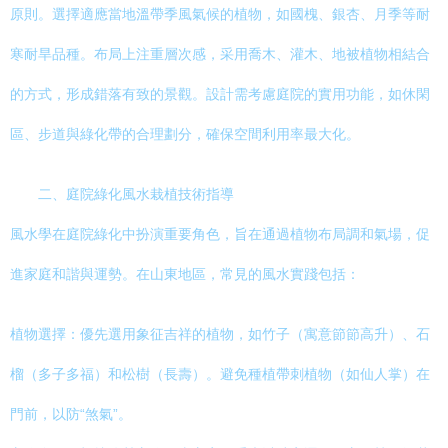
原則。選擇適應當地溫帶季風氣候的植物，如國槐、銀杏、月季等耐
寒耐旱品種。布局上注重層次感，采用喬木、灌木、地被植物相結合
的方式，形成錯落有致的景觀。設計需考慮庭院的實用功能，如休閑
區、步道與綠化帶的合理劃分，確保空間利用率最大化。
二、庭院綠化風水栽植技術指導
風水學在庭院綠化中扮演重要角色，旨在通過植物布局調和氣場，促
進家庭和諧與運勢。在山東地區，常見的風水實踐包括：
植物選擇：優先選用象征吉祥的植物，如竹子（寓意節節高升）、石
榴（多子多福）和松樹（長壽）。避免種植帶刺植物（如仙人掌）在
門前，以防“煞氣”。