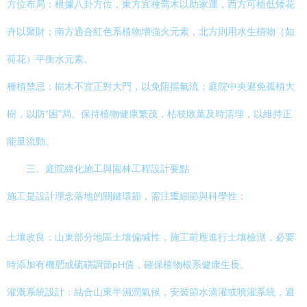
方位布局：根據八卦方位，東方宜種喬木以助家運，西方可植低矮花
卉以聚財；南方適合紅色系植物增強火元素，北方則用水生植物（如
荷花）平衡水元素。
種植禁忌：樹木不宜正對大門，以免阻擋氣流；庭院中央避免孤植大
樹，以防“困”局。保持植物健康繁茂，枯枝敗葉及時清理，以維持正
能量流動。
三、庭院綠化施工與園林工程設計要點
施工是設計理念落地的關鍵環節，需注重細節與科學性：
土壤改良：山東部分地區土壤偏堿性，施工前應進行土壤檢測，必要
時添加有機肥或硫磺調節pH值，確保植物根系健康生長。
灌溉系統設計：結合山東半濕潤氣候，安裝節水滴灌或噴灌系統，避