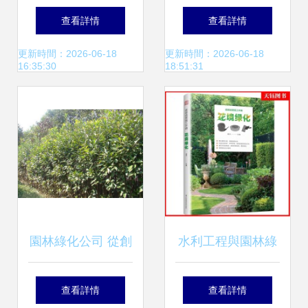
果圖到實景落成的
促銷 打造夢想家園
查看詳情
查看詳情
園林藝術
的園林綠化工程指
更新時間：2026-06-18
更新時間：2026-06-18
16:35:30
18:51:31
南
園林綠化公司 從創
水利工程與園林綠
意設計到卓越施工
化工程 融合設計及
查看詳情
查看詳情