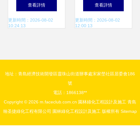
藝術與自然的園林
單株成本到園林綠
查看詳情
查看詳情
綠化工程實踐
化工程設計施工全
更新時間：2026-08-02
更新時間：2026-08-02
10:24:13
12:00:13
攻略
地址：青島經濟技術開發區靈珠山街道辦事處宋家塋社區居委會186
號
電話：1866138**
Copyright © 2026
m.faceclub.com.cn
園林綠化工程設計及施工
青島
翰圣捷綠化工程有限公司
園林綠化工程設計及施工
版權所有
Sitemap